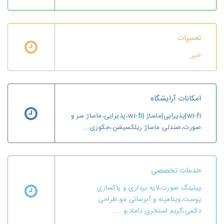
تعمیرات
خیر
امکانات آرایشگاه
wi-fi|پذیرایی|ماساژ |wi-fi،پذیرایی،ماساژ سر و
صورت،صندلی ماساژ ریلکسیشن،جکوزی...
خدمات تخصصی
پیلینگ صورت،لایه برداری و پاکسازی
پوست،ویتامینه و آبرسانی مو،طراحی
دائمی،گریم استخری داماد،و ...