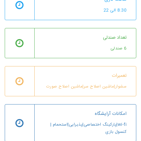
8:30 الی 22
تعداد صندلی
6 صندلی
تعمیرات
سشوار|ماشین اصلاح سر|ماشین اصلاح صورت
امکانات آرایشگاه
wi-fi|پارکینگ اختصاصی|پذیرایی|استحمام |
کنسول بازی