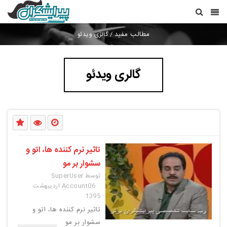
مطالب مفید
/
گالری ویدئو
گالری ویدئو
تاثیر نرم کننده ها، اتو و
سشوار بر مو
توسط SuperUser
Account
06 اردیبهشت
1395
تاثیر نرم کننده ها، اتو و
سشوار بر مو